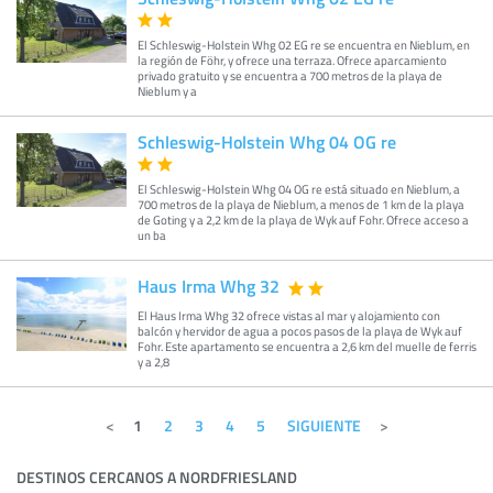
El Schleswig-Holstein Whg 02 EG re se encuentra en Nieblum, en
la región de Föhr, y ofrece una terraza. Ofrece aparcamiento
privado gratuito y se encuentra a 700 metros de la playa de
Nieblum y a
Schleswig-Holstein Whg 04 OG re
El Schleswig-Holstein Whg 04 OG re está situado en Nieblum, a
700 metros de la playa de Nieblum, a menos de 1 km de la playa
de Goting y a 2,2 km de la playa de Wyk auf Fohr. Ofrece acceso a
un ba
Haus Irma Whg 32
El Haus Irma Whg 32 ofrece vistas al mar y alojamiento con
balcón y hervidor de agua a pocos pasos de la playa de Wyk auf
Fohr. Este apartamento se encuentra a 2,6 km del muelle de ferris
y a 2,8
1
2
3
4
5
SIGUIENTE
DESTINOS CERCANOS A NORDFRIESLAND