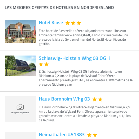
LAS MEJORES OFERTAS DE HOTELES EN NORDFRIESLAND
Hotel Kiose
Este hotel de 3 estrellas ofrece alojamientos tranquilos y un
ambiente familiar en Wenningstedt, a solo 250 metros de una
playa de la isla de Sylt, en el mar del Norte. El Hotel Kiose, de
gestión
Schleswig-Holstein Whg 03 OG li
El Schleswig-Holstein Whg 03 OG li ofrece alojamiento en
Nieblum, a 2,2 km de la playa de Wyk auf Fohr. Ofrece
aparcamiento privado gratuito y se encuentra a 700 metros de la
playa de Nieblum y a m
Haus Bornholm Whg 03
El Haus Bornholm Whg 03 ofrece alojamiento en Nieblum, a 2,5
km de la playa de Wyk auf Fohr. Ofrece aparcamiento privado
gratuito y se encuentra a 1 km de la playa de Nieblum y a 1,1 km
de la playa
Heimathafen #51383