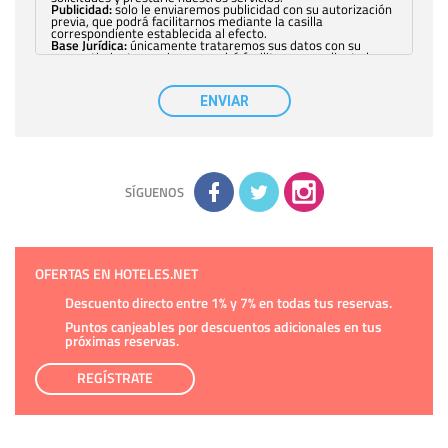
Publicidad:
solo le enviaremos publicidad con su autorización
previa, que podrá facilitarnos mediante la casilla
correspondiente establecida al efecto.
Base Jurídica:
únicamente trataremos sus datos con su
consentimiento previo, que podrá facilitarnos mediante la
casilla correspondiente establecida al efecto.
Destinatarios:
con carácter general, sólo el personal de
nuestra entidad que esté debidamente autorizado podrá
ENVIAR
tener conocimiento de la información que le pedimos. No se
comunicarán datos a terceros.
Derechos:
tiene derecho a saber qué información tenemos
sobre usted, corregirla y eliminarla, tal y como se explica en
la información adicional disponible en nuestra página web.
Información complementaria:
Puede consultar la información
adicional y detallada sobre cómo tratamos sus datos en la
política de privacidad
SÍGUENOS
OFERTAS EN HOTELES.NET
Descuento directo entre 1% y 7% en todas tus reservas.
Puntos canjeables por descuentos adicionales en tus
próximas reservas.
REGÍSTRATE