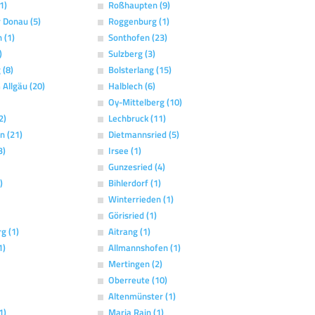
1)
Roßhaupten (9)
r Donau (5)
Roggenburg (1)
 (1)
Sonthofen (23)
)
Sulzberg (3)
 (8)
Bolsterlang (15)
Allgäu (20)
Halblech (6)
Oy-Mittelberg (10)
2)
Lechbruck (11)
n (21)
Dietmannsried (5)
3)
Irsee (1)
Gunzesried (4)
)
Bihlerdorf (1)
Winterrieden (1)
Görisried (1)
g (1)
Aitrang (1)
1)
Allmannshofen (1)
Mertingen (2)
Oberreute (10)
Altenmünster (1)
1)
Maria Rain (1)