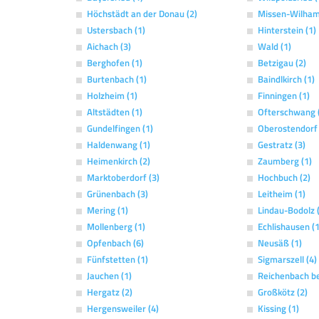
Höchstädt an der Donau (2)
Missen-Wilham
Ustersbach (1)
Hinterstein (1)
Aichach (3)
Wald (1)
Berghofen (1)
Betzigau (2)
Burtenbach (1)
Baindlkirch (1)
Holzheim (1)
Finningen (1)
Altstädten (1)
Ofterschwang 
Gundelfingen (1)
Oberostendorf 
Haldenwang (1)
Gestratz (3)
Heimenkirch (2)
Zaumberg (1)
Marktoberdorf (3)
Hochbuch (2)
Grünenbach (3)
Leitheim (1)
Mering (1)
Lindau-Bodolz 
Mollenberg (1)
Echlishausen (1
Opfenbach (6)
Neusäß (1)
Fünfstetten (1)
Sigmarszell (4)
Jauchen (1)
Reichenbach be
Hergatz (2)
Großkötz (2)
Hergensweiler (4)
Kissing (1)