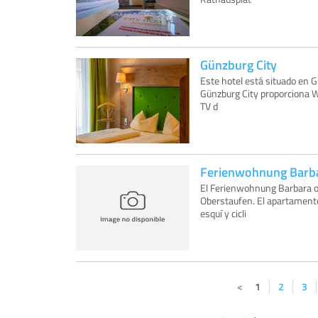
Günzburg City
Este hotel está situado en 
Günzburg City proporciona Wi
TV d
Ferienwohnung Barb
El Ferienwohnung Barbara o
Oberstaufen. El apartamento
esquí y cicli
1
2
3