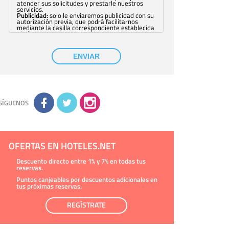
atender sus solicitudes y prestarle nuestros
servicios.
Publicidad:
solo le enviaremos publicidad con su
autorización previa, que podrá facilitarnos
mediante la casilla correspondiente establecida
al efecto.
Base Jurídica:
únicamente trataremos sus datos
con su consentimiento previo, que podrá
facilitarnos mediante la casilla correspondiente
ENVIAR
establecida al efecto.
Destinatarios:
con carácter general, sólo el
personal de nuestra entidad que esté
debidamente autorizado podrá tener
conocimiento de la información que le pedimos.
No se comunicarán datos a terceros.
Derechos:
tiene derecho a saber qué
información tenemos sobre usted, corregirla y
SÍGUENOS
eliminarla, tal y como se explica en la
información adicional disponible en nuestra
página web.
Información complementaria:
Puede consultar
la información adicional y detallada sobre cómo
tratamos sus datos en la
política de privacidad
OFERTAS EN HOTELES.NET
Descuento directo entre 1% y 7% en todas tus
reservas.
Puntos canjeables por descuentos adicionales en
tus próximas reservas.
REGÍSTRATE