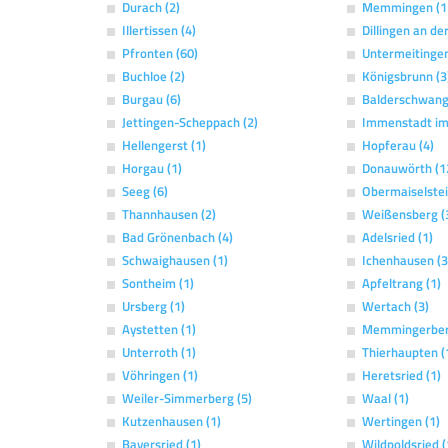
Durach (2)
Memmingen (1
Illertissen (4)
Dillingen an de
Pfronten (60)
Untermeitingen
Buchloe (2)
Königsbrunn (3
Burgau (6)
Balderschwang
Jettingen-Scheppach (2)
Immenstadt im 
Hellengerst (1)
Hopferau (4)
Horgau (1)
Donauwörth (1
Seeg (6)
Obermaiselstei
Thannhausen (2)
Weißensberg (
Bad Grönenbach (4)
Adelsried (1)
Schwaighausen (1)
Ichenhausen (3
Sontheim (1)
Apfeltrang (1)
Ursberg (1)
Wertach (3)
Aystetten (1)
Memmingerber
Unterroth (1)
Thierhaupten (
Vöhringen (1)
Heretsried (1)
Weiler-Simmerberg (5)
Waal (1)
Kutzenhausen (1)
Wertingen (1)
Bayersried (1)
Wildpoldsried (