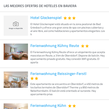
LAS MEJORES OFERTAS DE HOTELES EN BAVIERA
Hotel Glockenspiel
El Hotel Glockenspiel está situado en la zona peatonal de Bad
Griesbach y ofrece una gran zona de spa con piscinas cubiertas y
al aire libre, así como habitaciones y apartamentos elegantes. Los
h
Ferienwohnung Kühny Reute
El Ferienwohnung Kühny Reute ofrece un alojamiento que acepta
mascotas en Reute, a 3 km de Oberstdorf. Dispone de balcón. Hay
aparcamiento privado gratuito. Hay conexión WiFi gratuita. El
aparta
Ferienwohnung Reissinger-Ferstl
Este apartamento se encuentra en Oberstdorf, a 450 metros de
los baños termales de Oberstdorf Therme y a 850 metros de
Nebelhornbahn. El balcón está orientado al suroeste. Hay
aparcamiento priva
Ferienwohnung Kühn